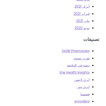
أبريل 2021
فبراير 2021
يناير 2021
يونيو 2020
فات
340B Pharmacies
تقرير سنوي
نبضة في الدقيقة
Erie Health Insights
إيري لايتس
إيري نيوز
قصصنا
providers