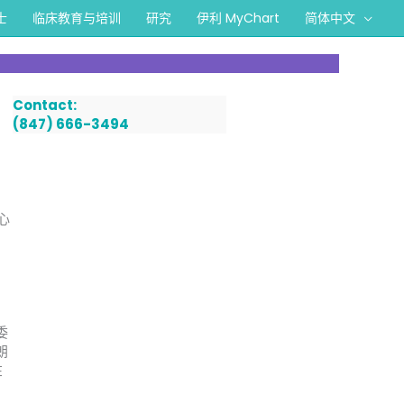
士
临床教育与培训
研究
伊利 MyChart
简体中文
Contact:
(847) 666-3494
心
委
朗
在