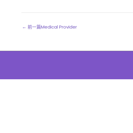
←
前一篇Medical Provider
The
owner
of
this
website
has
made
a
commitment