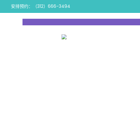
跳
安排预约：（312）666-3494
到
内
容