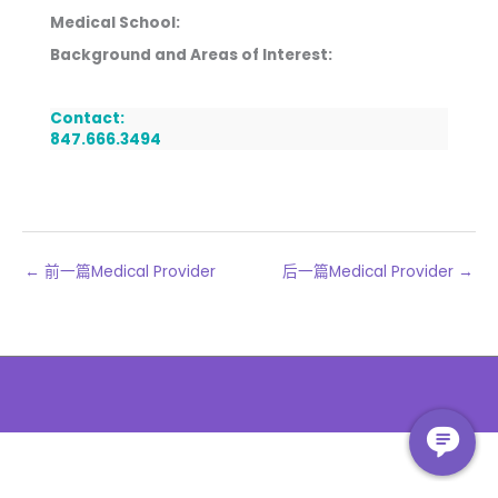
Medical School:
Background and Areas of Interest:
Contact:
847.666.3494
←
前一篇Medical Provider
后一篇Medical Provider
→
The
owner
of