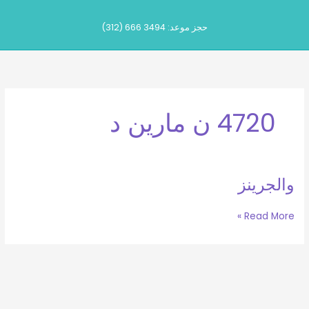
خطى
لى
حجز موعد: 3494 666 (312)
لمحتوى
4720 ن مارين د
والجرينز
والجرينز
Read More »