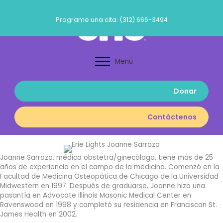
Ir
al
Programe una cita: (312) 666-3494
contenido
Menú
Donar
Contáctenos
Joanne Sarroza, médica obstetra/ginecóloga, tiene más de 25
años de experiencia en el campo de la medicina. Comenzó en la
Facultad de Medicina Osteopática de Chicago de la Universidad
Midwestern en 1997. Después de graduarse, Joanne hizo una
pasantía en Advocate Illinois Masonic Medical Center en
Ravenswood en 1998 y completó su residencia en Franciscan St.
James Health en 2002.