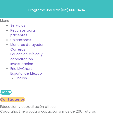
Ir
al
Programe una cita: (312) 666-3494
contenido
Menú
Servicios
Recursos para
pacientes
Ubicaciones
Maneras de ayudar
Carreras
Educación clínica y
capacitación
Investigación
Erie MyChart
Español de México
English
Donar
Contáctenos
Educación y capacitación clínica
Cada año, Erie ayuda a capacitar a más de 200 futuros