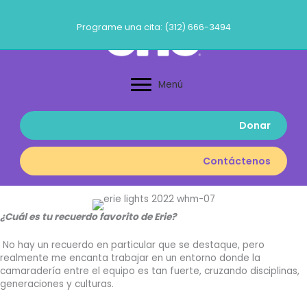
Ir
al
Programe una cita: (312) 666-3494
contenido
Menú
Donar
Contáctenos
¿Cuál es tu recuerdo favorito de Erie?
No hay un recuerdo en particular que se destaque, pero
realmente me encanta trabajar en un entorno donde la
camaradería entre el equipo es tan fuerte, cruzando disciplinas,
generaciones y culturas.