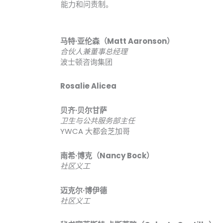
能力和问责制。
马特·亚伦森（Matt Aaronson）
合伙人兼董事总经理
波士顿咨询集团
Rosalie Alicea
贝齐·贝尔甘萨
卫生与公共服务部主任
YWCA 大都会芝加哥
南希·博克（Nancy Bock）
社区义工
迈克尔·博伊德
社区义工