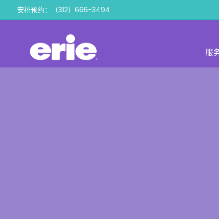
跳
安排预约：（312）666-3494
到
内
容
服