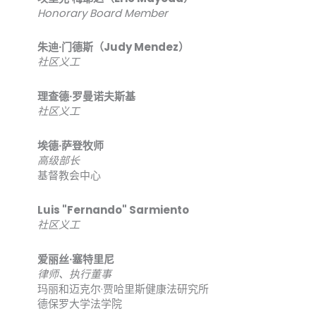
Honorary Board Member
朱迪·门德斯（Judy Mendez）
社区义工
理查德·罗曼诺夫斯基
社区义工
埃德·萨登牧师
高级部长
基督教会中心
Luis "Fernando" Sarmiento
社区义工
爱丽丝·塞特里尼
律师、执行董事
玛丽和迈克尔·贾哈里斯健康法研究所
德保罗大学法学院