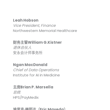
Leah Hobson
Vice President, Finance
Northwestern Memorial Healthcare
财务主管William G.Kistner
退休合伙人
安永会计师事务所
Ngan MacDonald
Chief of Data Operations
Institute for AI in Medicine
主席Brian P. Marsella
总统
HPS/PayMedix
埃里克·梅耶达（Eric Mayeda）