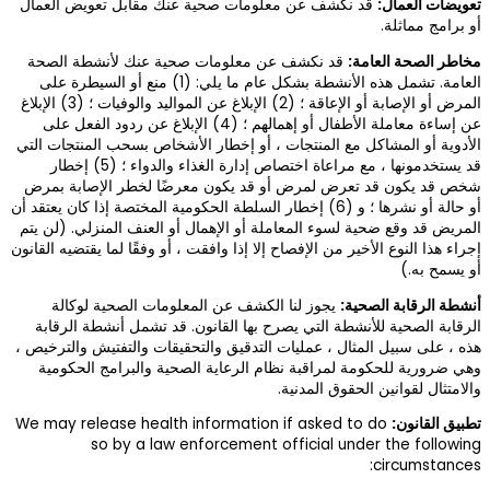
قابل تعويض العمال
عنك لأنشطة الصحة
ل هذه الأنشطة بشكل عام ما يلي: (1) منع أو السيطرة على
المرض أو الإصابة أو الإعاقة ؛ (2) الإبلاغ عن المواليد والوفيات ؛ (3) الإبلاغ
أو إهمالهم ؛ (4) الإبلاغ عن ردود الفعل على
ص بسحب المنتجات التي
قد يستخدمونها ، مع مراعاة اختصاص إدارة الغذاء والدواء ؛ (5) إخطار
لخطر الإصابة بمرض
حكومية المختصة إذا كان يعتقد أن
عنف المنزلي. (لن يتم
فقًا لما يقتضيه القانون
 الصحية لوكالة
تشمل أنشطة الرقابة
 والتفتيش والترخيص ،
والبرامج الحكومية
We may release hea
so by a 