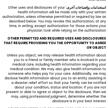
Other uses and 
health inf
authorization, unle
described below
time, in writin
phys
OTHER PERMITT
THAT REQUIRE PR
Unless you objec
you to a fri
medical care,
medical condit
someone who hel
disclose health in
a disaster rel
about your c
present or able t
may, using pr