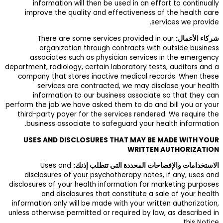
information
improve the q
There are
organizat
associates 
department, radiolo
company that s
services 
information
perform the job we
third-party pay
business asso
USES AND DI
Uses and
disclosures o
disclosures of you
and disc
information only 
unless otherwise p