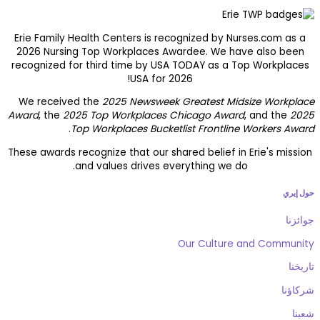
Erie Family Healt
2026 Nursing Top
recognized for th
We received the
Award
, the
2025 To
.
Top Wo
These awards recogn
and v