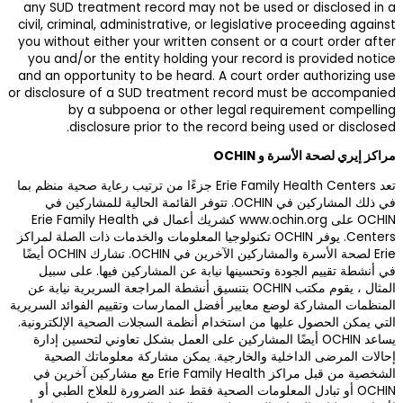
any SUD treatmen
civil, criminal, ad
you without either
you and/or the e
and an opportunit
or disclosure of a
by a subp
disclosure
E جزءًا من ترتيب رعاية صحية منظم بما
لقائمة الحالية للمشاركين في
على www.ochin.org كشريك أعمال في Erie Family Health
ات والخدمات ذات الصلة لمراكز
Erie لصحة الأسرة والمشاركين الآخرين في OCHIN. تشارك OCHIN أيضًا
ن فيها. على سبيل
ة المراجعة السريرية نيابة عن
ييم الفوائد السريرية
الصحية الإلكترونية.
 تعاوني لتحسين إدارة
علوماتك الصحية
مراكز Erie Family Health مع مشاركين آخرين في
ة للعلاج الطبي أو