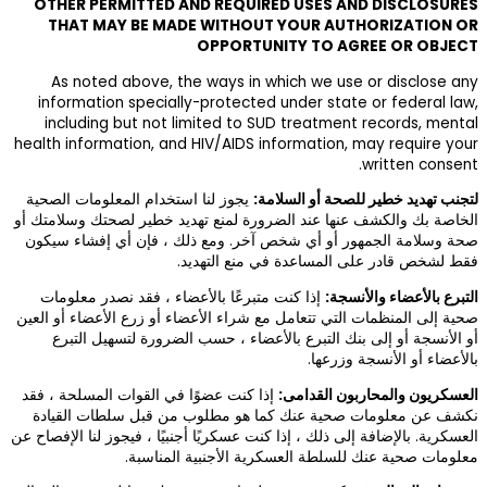
OTHER PERMITT
THAT MAY BE
As noted abov
information spe
including but 
health information
م المعلومات الصحية
طير لصحتك وسلامتك أو
إن أي إفشاء سيكون
 فقد نصدر معلومات
زرع الأعضاء أو العين
ة لتسهيل التبرع
لقوات المسلحة ، فقد
ل سلطات القيادة
 ، فيجوز لنا الإفصاح عن
سبة.