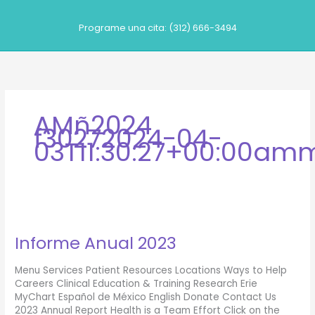
Ir
al
Programe una cita: (312) 666-3494
contenido
AMñ2024
f30272024-04-
03T11:30:27+00:00amm
Informe Anual 2023
Menu Services Patient Resources Locations Ways to Help
Careers Clinical Education & Training Research Erie
MyChart Español de México English Donate Contact Us
2023 Annual Report Health is a Team Effort Click on the