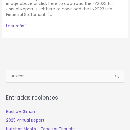
image above or click here to download the FY2023 full
Annual Report. Click here to download the FY2023 Erie
Financial Statement. […]
Informe
Leer más "
Anual
2023
B
u
s
Entradas recientes
c
a
Rachael Simon
r
2025 Annual Report
:
Nutrition Month – Food for Thought