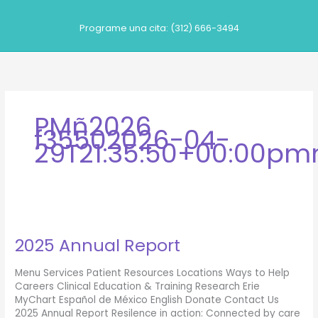
Ir
al
Programe una cita: (312) 666-3494
contenido
PMñ2026
f35502026-04-
29T21:35:50+00:00pm
2025 Annual Report
Menu Services Patient Resources Locations Ways to Help
Careers Clinical Education & Training Research Erie
MyChart Español de México English Donate Contact Us
2025 Annual Report Resilence in action: Connected by care