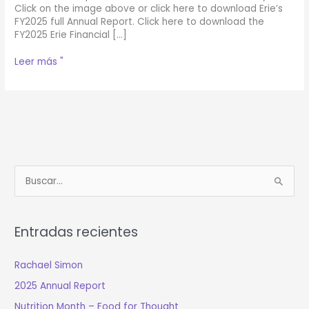
Click on the image above or click here to download Erie’s
FY2025 full Annual Report. Click here to download the
FY2025 Erie Financial […]
2025
Leer más "
Annual
Report
B
u
s
Entradas recientes
c
a
Rachael Simon
r
2025 Annual Report
:
Nutrition Month – Food for Thought