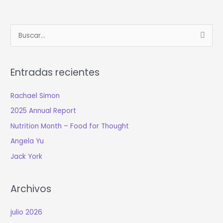
B
u
s
Entradas recientes
c
a
Rachael Simon
r
2025 Annual Report
:
Nutrition Month – Food for Thought
Angela Yu
Jack York
Archivos
julio 2026