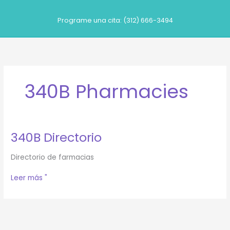
Ir
al
Programe una cita: (312) 666-3494
contenido
340B Pharmacies
340B Directorio
Directorio de farmacias
340B
Leer más "
Directorio