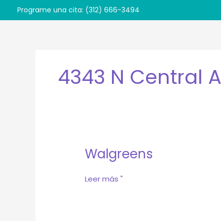
Ir
Programe una cita: (312) 666-3494
al
contenido
4343 N Central 
Walgreens
Walgreens
Leer más "