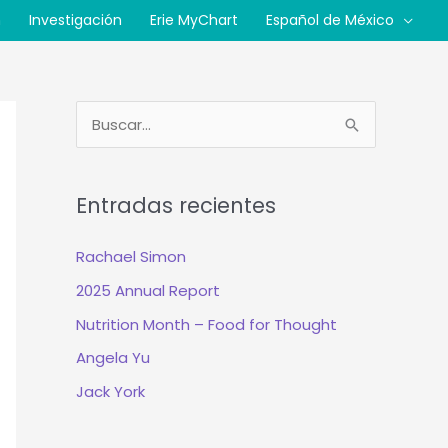
n
Investigación
Erie MyChart
Español de México
B
u
s
Entradas recientes
c
a
Rachael Simon
r
2025 Annual Report
:
Nutrition Month – Food for Thought
Angela Yu
Jack York