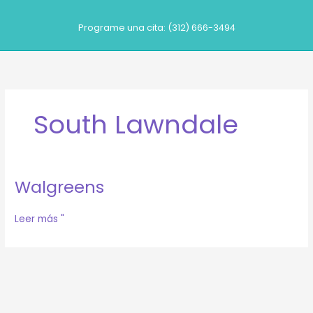
Ir
al
Programe una cita: (312) 666-3494
contenido
South Lawndale
Walgreens
Walgreens
Leer más "