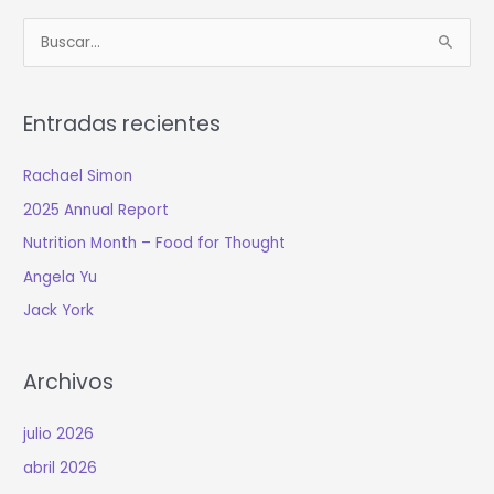
B
u
s
Entradas recientes
c
a
Rachael Simon
r
2025 Annual Report
:
Nutrition Month – Food for Thought
Angela Yu
Jack York
Archivos
julio 2026
abril 2026