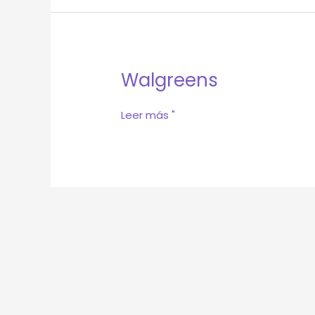
Walgreens
Walgreens
Leer más "