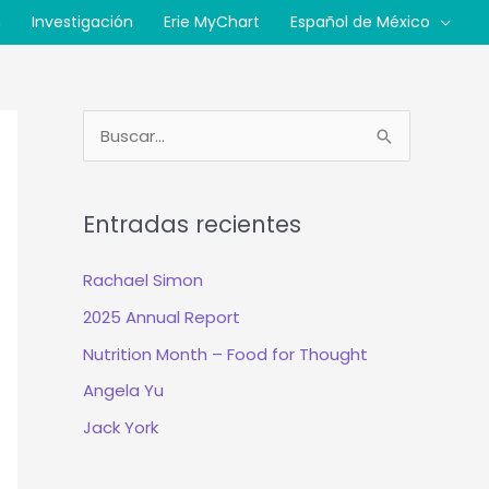
n
Investigación
Erie MyChart
Español de México
B
u
s
Entradas recientes
c
a
Rachael Simon
r
2025 Annual Report
:
Nutrition Month – Food for Thought
Angela Yu
Jack York