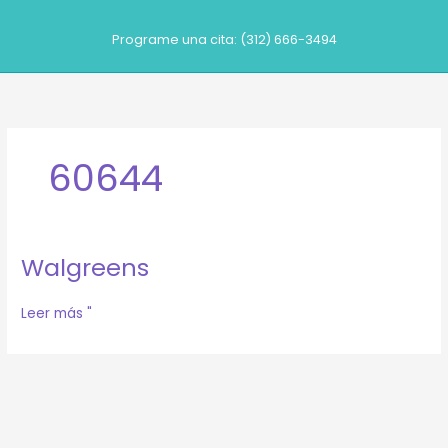
Ir
al
Programe una cita: (312) 666-3494
contenido
60644
Walgreens
Walgreens
Leer más "