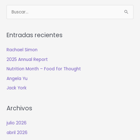
B
u
s
Entradas recientes
c
a
Rachael Simon
r
2025 Annual Report
:
Nutrition Month – Food for Thought
Angela Yu
Jack York
Archivos
julio 2026
abril 2026