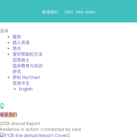
跳
到
安排预约：（312）666-3494
内
容
菜单
服务
病人资源
地点
提供帮助的方法
招贤纳士
临床教育与培训
研究
伊利 MyChart
简体中文
English
捐
联系我们
2025 Annual Report
Resilence in action: Connected by care