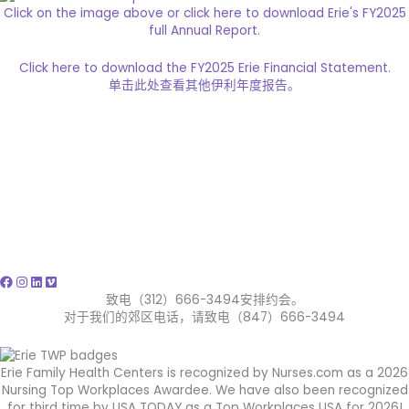
Click on the image above or click here to download Erie's FY2025
full Annual Report.
Click here to download the FY2025 Erie Financial Statement.
单击此处查看其他伊利年度报告。
致电（312）666-3494安排约会。
对于我们的郊区电话，请致电（847）666-3494
Erie Family Health Centers is recognized by Nurses.com as a 2026
Nursing Top Workplaces Awardee. We have also been recognized
for third time by USA TODAY as a Top Workplaces USA for 2026!