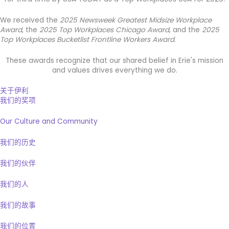
We received the
2025 Newsweek Greatest Midsize Workplace
Award
, the
2025 Top Workplaces Chicago Award
, and the
2025
Top Workplaces Bucketlist Frontline Workers Award
.
These awards recognize that our shared belief in Erie's mission
and values drives everything we do.
关于伊利
我们的奖项
Our Culture and Community
我们的历史
我们的伙伴
我们的人
我们的故事
我们的位置