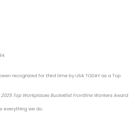
94
 been recognized for third time by USA TODAY as a Top
e
2025 Top Workplaces Bucketlist Frontline Workers Award
.
es everything we do.