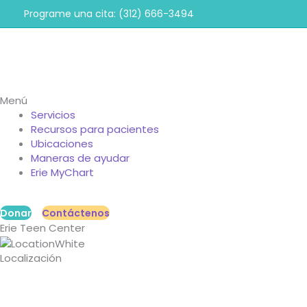
Ir
Programe una cita: (312) 666-3494
al
contenido
Menú
Servicios
Recursos para pacientes
Ubicaciones
Maneras de ayudar
Erie MyChart
Donar
Contáctenos
Erie Teen Center
Localización