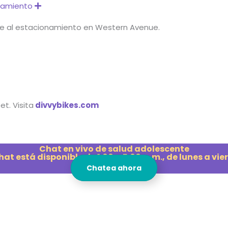
onamiento
Expand
ese al estacionamiento en Western Avenue.
t. Visita
divvybikes.com
Chat en vivo de salud adolescente
chat está disponible de 1:00 a 5:00 p. m., de lunes a vie
Chatea ahora