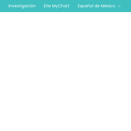
n
Investigación
Erie MyChart
Español de México